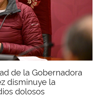
dad de la Gobernadora
z disminuye la
dios dolosos