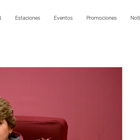
Inicio – Radio Crystal
l
Estaciones
Eventos
Promociones
Noti
Estaciones
Eventos
Promociones
Noticias
Para ti
Contacto