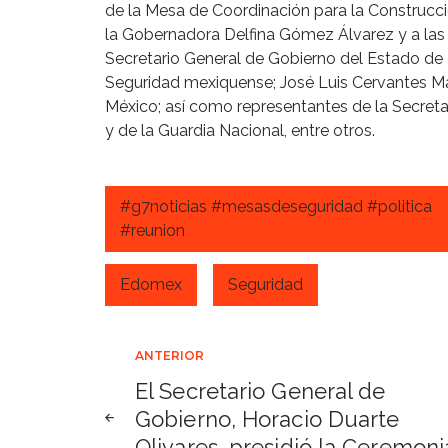
de la Mesa de Coordinación para la Construcc
la Gobernadora Delfina Gómez Álvarez y a las 
Secretario General de Gobierno del Estado de 
Seguridad mexiquense; José Luis Cervantes Mar
México; así como representantes de la Secretar
y de la Guardia Nacional, entre otros.
#g7noticias #mesasdeseguridad #politica
#reunion
Edomex
Seguridad
Navegación
ANTERIOR
El Secretario General de
de
Gobierno, Horacio Duarte
Olivares, presidió la Ceremoni