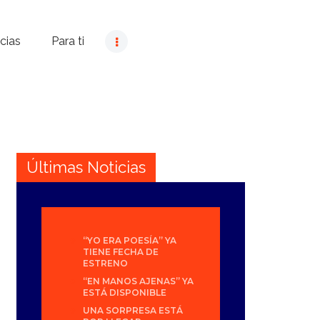
cias
Para ti
Últimas Noticias
“YO ERA POESÍA” YA
TIENE FECHA DE
ESTRENO
“EN MANOS AJENAS” YA
ESTÁ DISPONIBLE
UNA SORPRESA ESTÁ