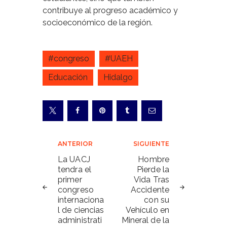
contribuye al progreso académico y
socioeconómico de la región.
#congreso
#UAEH
Educación
Hidalgo
Navegación
ANTERIOR
SIGUIENTE
de
La UACJ
Hombre
tendra el
Pierde la
entradas
primer
Vida Tras
congreso
Accidente
internaciona
con su
l de ciencias
Vehículo en
administrati
Mineral de la