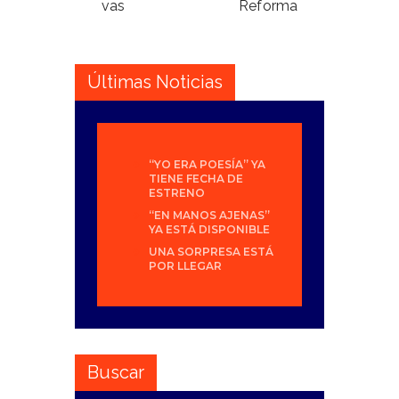
vas
Reforma
Últimas Noticias
“YO ERA POESÍA” YA
TIENE FECHA DE
ESTRENO
“EN MANOS AJENAS”
YA ESTÁ DISPONIBLE
UNA SORPRESA ESTÁ
POR LLEGAR
Buscar