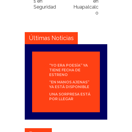
s en
en
Seguridad
Huapalcalc
o
Últimas Noticias
“YO ERA POESÍA” YA
TIENE FECHA DE
ESTRENO
“EN MANOS AJENAS”
YA ESTÁ DISPONIBLE
UNA SORPRESA ESTÁ
POR LLEGAR