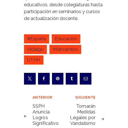
educativos, desde colegiaturas hasta
participación en seminarios y cursos
de actualización docente.
#España
Educación
Hidalgo
Intercambio
UTHH
Navegación
ANTERIOR
SIGUIENTE
de
SSPH
Tomarán
Anuncia
Medidas
entradas
Logros
Legales por
Significativo
Vandalismo