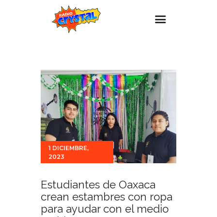
Inicio – Radio Crystal
Estaciones
Eventos
Promociones
Noticias
Para ti
1 DICIEMBRE,
2023
Contacto
Estudiantes de Oaxaca
crean estambres con ropa
para ayudar con el medio