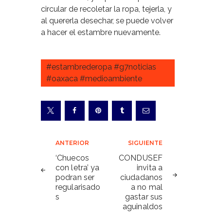
circular de recoletar la ropa, tejerla, y
al quererla desechar, se puede volver
a hacer el estambre nuevamente.
#estambrederopa #g7noticias
#oaxaca #medioambiente
Navegación
ANTERIOR
SIGUIENTE
de
‘Chuecos
CONDUSEF
con letra’ ya
invita a
entradas
podran ser
ciudadanos
regularisado
a no mal
s
gastar sus
aguinaldos