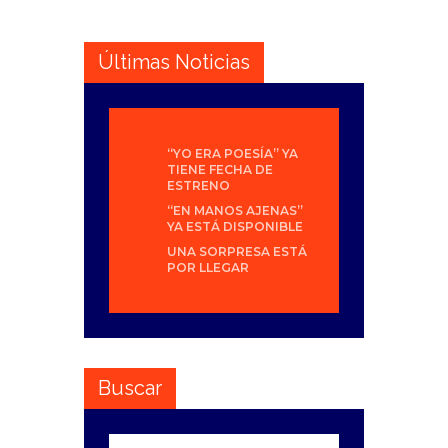
Últimas Noticias
“YO ERA POESÍA” YA
TIENE FECHA DE
ESTRENO
“EN MANOS AJENAS”
YA ESTÁ DISPONIBLE
UNA SORPRESA ESTÁ
POR LLEGAR
Buscar
Buscar: