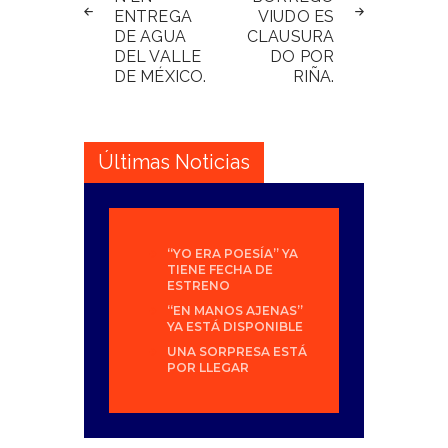
entradas
ENTREGA
VIUDO ES
DE AGUA
CLAUSURA
DEL VALLE
DO POR
DE MÉXICO.
RIÑA.
Últimas Noticias
“YO ERA POESÍA” YA
TIENE FECHA DE
ESTRENO
“EN MANOS AJENAS”
YA ESTÁ DISPONIBLE
UNA SORPRESA ESTÁ
POR LLEGAR