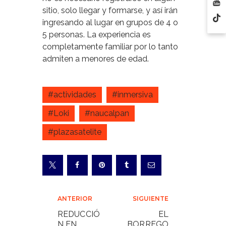
sitio, solo llegar y formarse, y así irán
ingresando al lugar en grupos de 4 o
5 personas. La experiencia es
completamente familiar por lo tanto
admiten a menores de edad.
#actividades
#inmersiva
#Loki
#naucalpan
#plazasatelite
Navegación
ANTERIOR
SIGUIENTE
de
REDUCCIÓ
EL
N EN
BORREGO