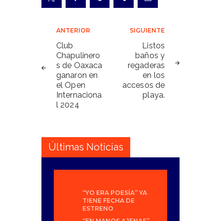
Navegación
ANTERIOR
SIGUIENTE
de
Club
Listos
Chapulinero
baños y
entradas
s de Oaxaca
regaderas
ganaron en
en los
el Open
accesos de
Internaciona
playa.
l 2024
Últimas Noticias
“YO ERA POESÍA” YA
TIENE FECHA DE
ESTRENO
“EN MANOS AJENAS”