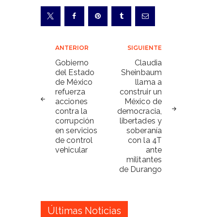
Navegación
ANTERIOR
SIGUIENTE
de
Gobierno
Claudia
del Estado
Sheinbaum
entradas
de México
llama a
refuerza
construir un
acciones
México de
contra la
democracia,
corrupción
libertades y
en servicios
soberanía
de control
con la 4T
vehicular
ante
militantes
de Durango
Últimas Noticias