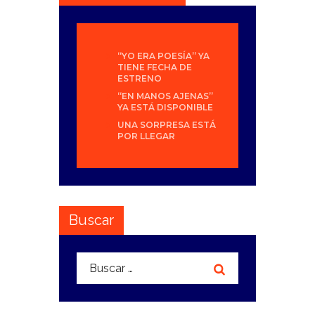
“YO ERA POESÍA” YA
TIENE FECHA DE
ESTRENO
“EN MANOS AJENAS”
YA ESTÁ DISPONIBLE
UNA SORPRESA ESTÁ
POR LLEGAR
Buscar
Buscar: