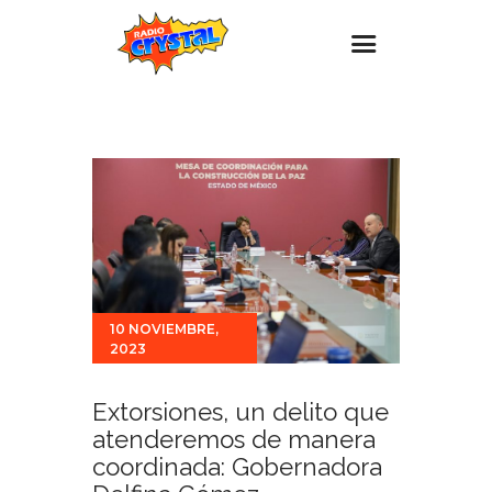
Inicio – Radio Crystal
Estaciones
Eventos
Promociones
Noticias
Para ti
10 NOVIEMBRE,
2023
Contacto
Extorsiones, un delito que
atenderemos de manera
coordinada: Gobernadora