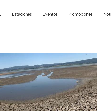
Inicio – Radio Crystal
l
Estaciones
Eventos
Promociones
Noti
Estaciones
Eventos
Promociones
Noticias
Para ti
Contacto