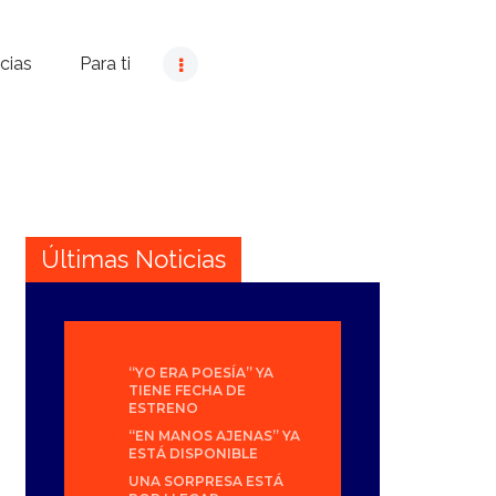
cias
Para ti
Últimas Noticias
“YO ERA POESÍA” YA
TIENE FECHA DE
ESTRENO
“EN MANOS AJENAS” YA
ESTÁ DISPONIBLE
UNA SORPRESA ESTÁ