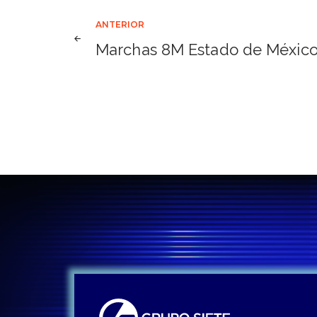
Navegación
ANTERIOR
Marchas 8M Estado de Méxic
de
entradas