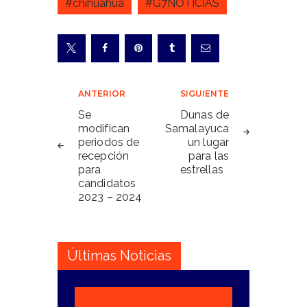
#chihuahua
#G7NOTICIAS
Navegación
ANTERIOR
SIGUIENTE
de
Se
Dunas de
modifican
Samalayuca
entradas
periodos de
un lugar
recepción
para las
para
estrellas
candidatos
2023 – 2024
Últimas Noticias