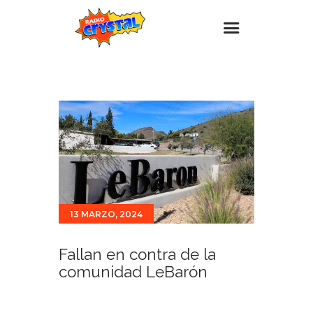
Inicio – Radio Crystal
Estaciones
Eventos
Promociones
Noticias
Para ti
13 MARZO, 2024
Contacto
Fallan en contra de la
comunidad LeBarón