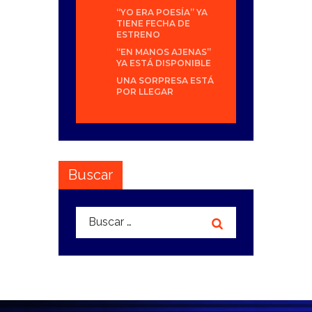
“YO ERA POESÍA” YA
TIENE FECHA DE
ESTRENO
“EN MANOS AJENAS”
YA ESTÁ DISPONIBLE
UNA SORPRESA ESTÁ
POR LLEGAR
Buscar
Buscar: