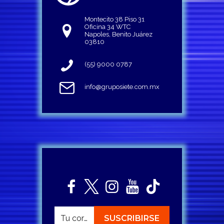
Montecito 38 Piso 31
Oficina 34 WTC
Napoles, Benito Juárez
03810
(55) 9000 0787
info@gruposiete.com.mx