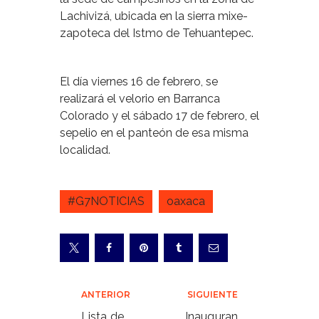
Lachivizá, ubicada en la sierra mixe-
zapoteca del Istmo de Tehuantepec.
El día viernes 16 de febrero, se
realizará el velorio en Barranca
Colorado y el sábado 17 de febrero, el
sepelio en el panteón de esa misma
localidad.
#G7NOTICIAS
oaxaca
Navegación
ANTERIOR
SIGUIENTE
de
Lista de
Inauguran