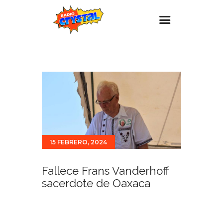
Inicio – Radio Crystal
Estaciones
Eventos
Promociones
Noticias
15 FEBRERO, 2024
Para ti
Contacto
Fallece Frans Vanderhoff
sacerdote de Oaxaca