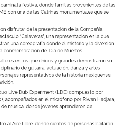
 caminata festiva, donde familias provenientes de las
MB con una de las Catrinas monumentales que se
ron disfrutar de la presentación de la Compañía
táculo “Calaveras”, una representación en la que
tran una coreografía donde el misterio y la diversión
e la conmemoración del Día de Muertos.
 talleres en los que chicos y grandes demostraron su
ciplinario de guitarra, actuación, danza y artes
ersonajes representativos de la historia mexiquense,
rición.
l dúo Live Dub Experiment (LDE) compuesto por
jo), acompañados en el micrófono por Riwan Hadjara,
al de música, donde jóvenes aprendieron de
tro al Aire Libre, donde cientos de personas bailaron