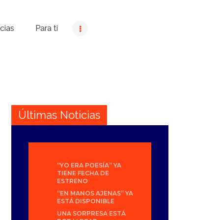
cias
Para ti
Últimas Noticias
“YO ERA POESÍA” YA
TIENE FECHA DE
ESTRENO
“EN MANOS AJENAS” YA
ESTÁ DISPONIBLE
UNA SORPRESA ESTÁ