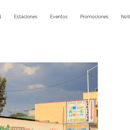
Inicio – Radio Crystal
l
Estaciones
Eventos
Promociones
Noti
Estaciones
Eventos
Promociones
Noticias
Para ti
Contacto