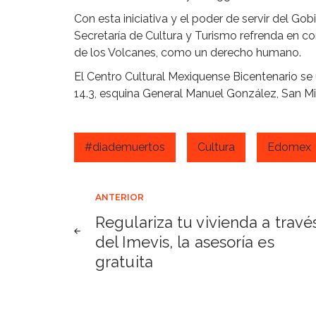
Con esta iniciativa y el poder de servir del Go
Secretaría de Cultura y Turismo refrenda en co
de los Volcanes, como un derecho humano.
El Centro Cultural Mexiquense Bicentenario s
14.3, esquina General Manuel González, San M
#diademuertos
Cultura
Edomex
Navegación
ANTERIOR
Regulariza tu vivienda a travé
de
del Imevis, la asesoría es
gratuita
entradas