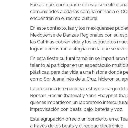
Fue así que, como parte de ésta se realizó una
comunidades aledañas caminaron hacia el CC
encuentran en el recinto cultural.
En este contexto, las y los mexiquenses pudie
Mexiquense de Danzas Regionales con su espec
las Catrinas cobran vida y los esqueletos mues
logran demostrar la alegría con la que se viv
En esta fiesta cultural también se impartieron
talento al participar en un espectáculo multidis
plásticas, para dar vida a una historia donde p
como Sor Juana Inés de la Cruz, hicieron su apa
La presencia internacional estuvo a cargo de
Romain Frechin (batería) y Yann Phayphet (ba
quienes impartieron un laboratorio intercultur
improvisación con beats, bajo, batería y voz.
Esta agrupación ofreció un concierto en el Tea
a través de los beats y el reggae electrónico.