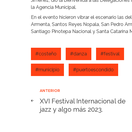
Jiménez, dio la bienvenida a las Delegaciones F
la Agencia Municipal.
En el evento hicieron vibrar el escenario las
Armenta, Santos Reyes Nopala, San Pedro Am
Santiago Pinotepa Nacional y Santa Catarina
#costeño
#danza
#festival
#municipio
#puertoescondido
Navegación
ANTERIOR
XVI Festival Internacional de
de
jazz y algo más 2023.
entradas