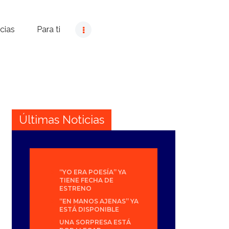
cias
Para ti
Últimas Noticias
“YO ERA POESÍA” YA
TIENE FECHA DE
ESTRENO
“EN MANOS AJENAS” YA
ESTÁ DISPONIBLE
UNA SORPRESA ESTÁ