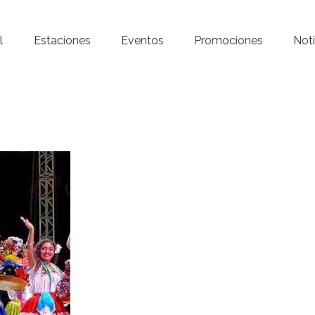
Inicio – Radio Crystal
l
Estaciones
Eventos
Promociones
Noti
Estaciones
Eventos
Promociones
Noticias
Para ti
Contacto