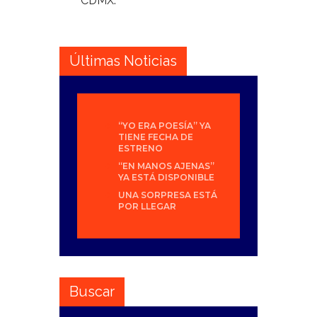
CDMX.
Últimas Noticias
“YO ERA POESÍA” YA
TIENE FECHA DE
ESTRENO
“EN MANOS AJENAS”
YA ESTÁ DISPONIBLE
UNA SORPRESA ESTÁ
POR LLEGAR
Buscar