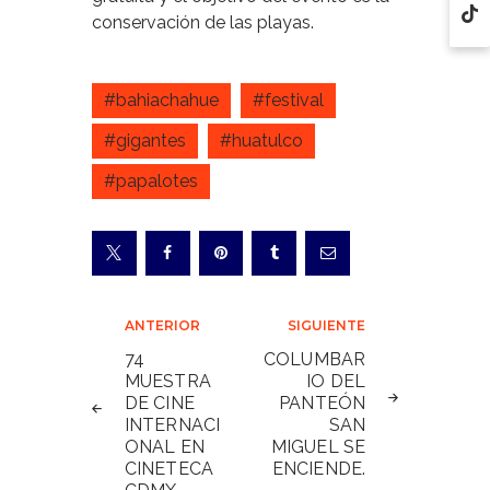
conservación de las playas.
#bahiachahue
#festival
#gigantes
#huatulco
#papalotes
Navegación
ANTERIOR
SIGUIENTE
de
74
COLUMBAR
MUESTRA
IO DEL
entradas
DE CINE
PANTEÓN
INTERNACI
SAN
ONAL EN
MIGUEL SE
CINETECA
ENCIENDE.