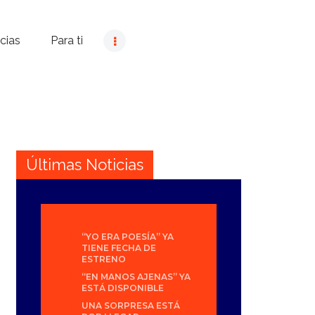
cias
Para ti
Últimas Noticias
“YO ERA POESÍA” YA
TIENE FECHA DE
ESTRENO
“EN MANOS AJENAS” YA
ESTÁ DISPONIBLE
UNA SORPRESA ESTÁ