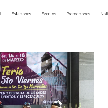
Inicio – Radio Crystal
l
Estaciones
Eventos
Promociones
Noti
Estaciones
Eventos
Promociones
Noticias
Para ti
Contacto