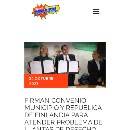
Inicio – Radio Crystal
Estaciones
Eventos
Promociones
Noticias
24 OCTUBRE,
2023
Para ti
Contacto
FIRMAN CONVENIO
MUNICIPIO Y REPUBLICA
DE FINLANDIA PARA
ATENDER PROBLEMA DE
LLANTAS DE DESECHO