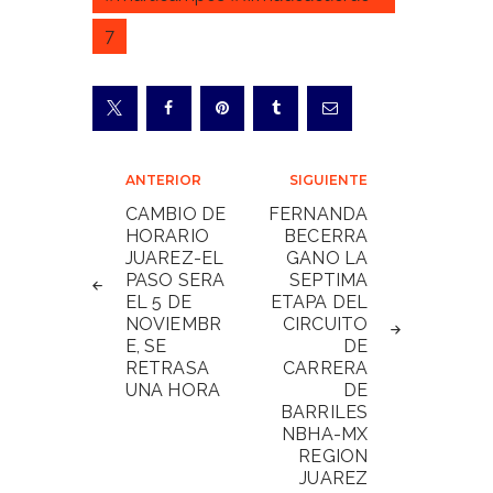
7
Navegación
ANTERIOR
SIGUIENTE
de
CAMBIO DE
FERNANDA
HORARIO
BECERRA
entradas
JUAREZ-EL
GANO LA
PASO SERA
SEPTIMA
EL 5 DE
ETAPA DEL
NOVIEMBR
CIRCUITO
E, SE
DE
RETRASA
CARRERA
UNA HORA
DE
BARRILES
NBHA-MX
REGION
JUAREZ