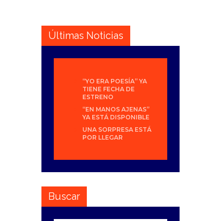
Últimas Noticias
“YO ERA POESÍA” YA
TIENE FECHA DE
ESTRENO
“EN MANOS AJENAS”
YA ESTÁ DISPONIBLE
UNA SORPRESA ESTÁ
POR LLEGAR
Buscar