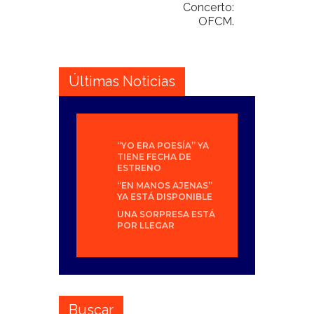
Concerto:
OFCM.
Últimas Noticias
“YO ERA POESÍA” YA
TIENE FECHA DE
ESTRENO
“EN MANOS AJENAS”
YA ESTÁ DISPONIBLE
UNA SORPRESA ESTÁ
POR LLEGAR
Buscar