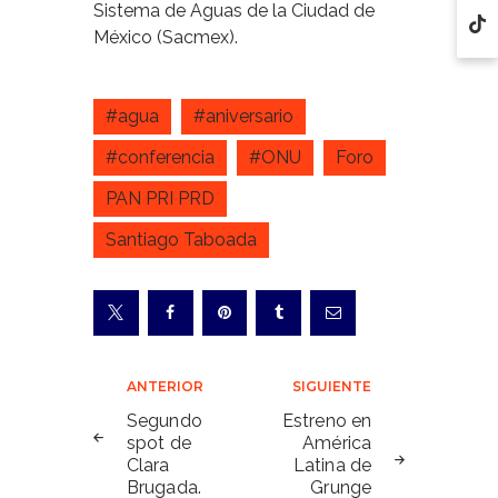
Sistema de Aguas de la Ciudad de
México (Sacmex).
#agua
#aniversario
#conferencia
#ONU
Foro
PAN PRI PRD
Santiago Taboada
Navegación
ANTERIOR
SIGUIENTE
de
Segundo
Estreno en
spot de
América
entradas
Clara
Latina de
Brugada.
Grunge