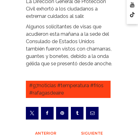
La Dirección General de Protección
Civil exhortó a los ciudadanos a
extremar cuidados al salir.
Algunos solicitantes de visas que
acudieron esta mañana a la sede del
Consulado de Estados Unidos
también fueron vistos con chamarras,
guantes y bonetes, debido a la onda
gélida que se presentó desde anoche.
#g7noticias #temperatura #frios
#rafagasdeaire
Navegación
ANTERIOR
SIGUIENTE