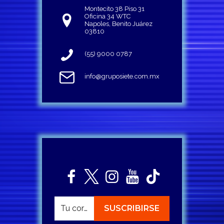
Montecito 38 Piso 31
Oficina 34 WTC
Napoles, Benito Juárez
03810
(55) 9000 0787
info@gruposiete.com.mx