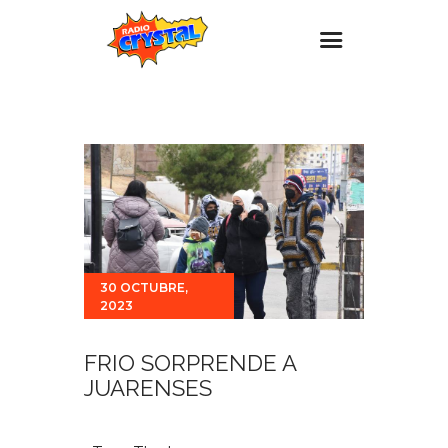
Inicio – Radio Crystal
Estaciones
Eventos
Promociones
Noticias
30 OCTUBRE,
Para ti
2023
Contacto
FRIO SORPRENDE A
JUARENSES