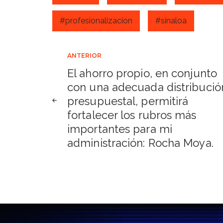
#profesionalizacion
#sinaloa
Navegación
ANTERIOR
El ahorro propio, en conjunto
de
con una adecuada distribució
presupuestal, permitirá
entradas
fortalecer los rubros más
importantes para mi
administración: Rocha Moya.