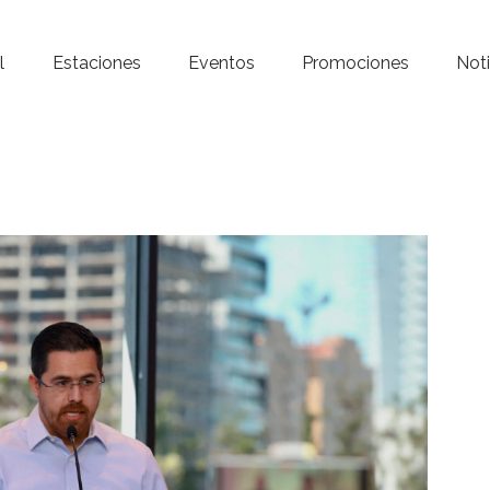
Inicio – Radio Crystal
l
Estaciones
Eventos
Promociones
Noti
Estaciones
Eventos
Promociones
Noticias
Para ti
Contacto