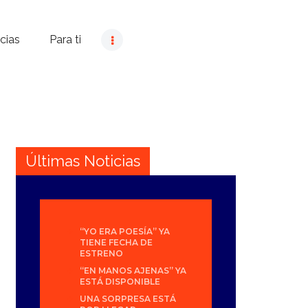
cias
Para ti
Últimas Noticias
“YO ERA POESÍA” YA
TIENE FECHA DE
ESTRENO
“EN MANOS AJENAS” YA
ESTÁ DISPONIBLE
UNA SORPRESA ESTÁ