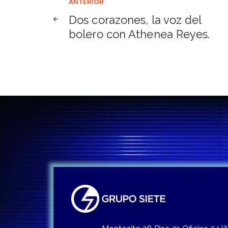
Navegación
ANTERIOR
Dos corazones, la voz del
de
bolero con Athenea Reyes.
entradas