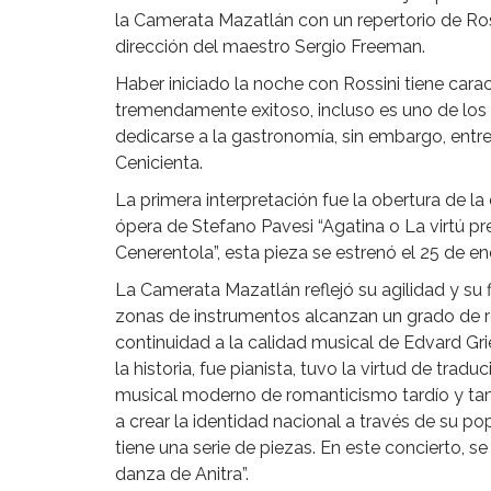
la Camerata Mazatlán con un repertorio de Ros
dirección del maestro Sergio Freeman.
Haber iniciado la noche con Rossini tiene carac
tremendamente exitoso, incluso es uno de los a
dedicarse a la gastronomía, sin embargo, entr
Cenicienta.
La primera interpretación fue la obertura de l
ópera de Stefano Pavesi “Agatina o La virtú pre
Cenerentola”, esta pieza se estrenó el 25 de en
La Camerata Mazatlán reflejó su agilidad y su f
zonas de instrumentos alcanzan un grado de re
continuidad a la calidad musical de Edvard G
la historia, fue pianista, tuvo la virtud de tradu
musical moderno de romanticismo tardío y ta
a crear la identidad nacional a través de su po
tiene una serie de piezas. En este concierto, s
danza de Anitra”.