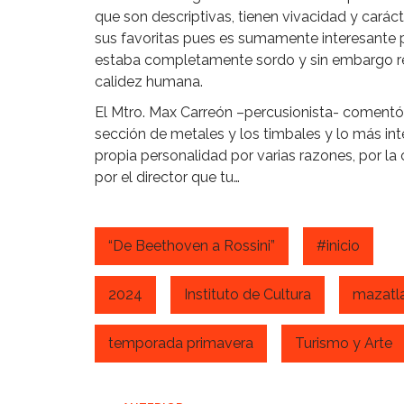
que son descriptivas, tienen vivacidad y carác
sus favoritas pues es sumamente interesante po
estaba completamente sordo y sin embargo refl
calidez humana.
El Mtro. Max Carreón –percusionista- comentó
sección de metales y los timbales y lo más in
propia personalidad por varias razones, por la 
por el director que tu…
“De Beethoven a Rossini”
#inicio
2024
Instituto de Cultura
mazatl
temporada primavera
Turismo y Arte