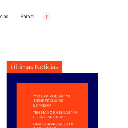
cias
Para ti
Últimas Noticias
“YO ERA POESÍA” YA
TIENE FECHA DE
ESTRENO
“EN MANOS AJENAS” YA
ESTÁ DISPONIBLE
UNA SORPRESA ESTÁ