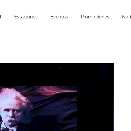
Inicio – Radio Crystal
l
Estaciones
Eventos
Promociones
Noti
Estaciones
Eventos
Promociones
Noticias
Para ti
Contacto