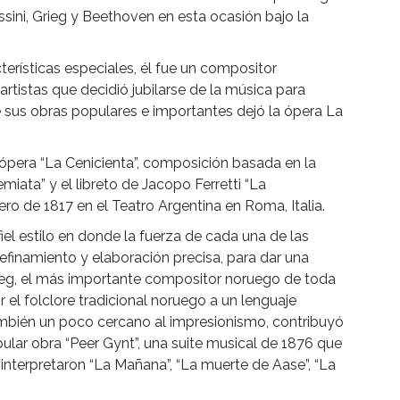
sini, Grieg y Beethoven en esta ocasión bajo la
terísticas especiales, él fue un compositor
rtistas que decidió jubilarse de la música para
e sus obras populares e importantes dejó la ópera La
a ópera “La Cenicienta”, composición basada en la
miata” y el libreto de Jacopo Ferretti “La
ero de 1817 en el Teatro Argentina en Roma, Italia.
iel estilo en donde la fuerza de cada una de las
finamiento y elaboración precisa, para dar una
rieg, el más importante compositor noruego de toda
cir el folclore tradicional noruego a un lenguaje
mbién un poco cercano al impresionismo, contribuyó
pular obra “Peer Gynt”, una suite musical de 1876 que
e interpretaron “La Mañana”, “La muerte de Aase”, “La