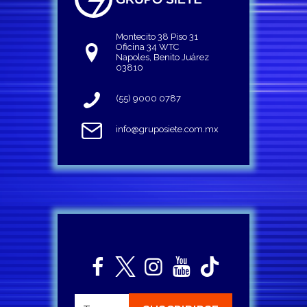
Montecito 38 Piso 31
Oficina 34 WTC
Napoles, Benito Juárez
03810
(55) 9000 0787
info@gruposiete.com.mx