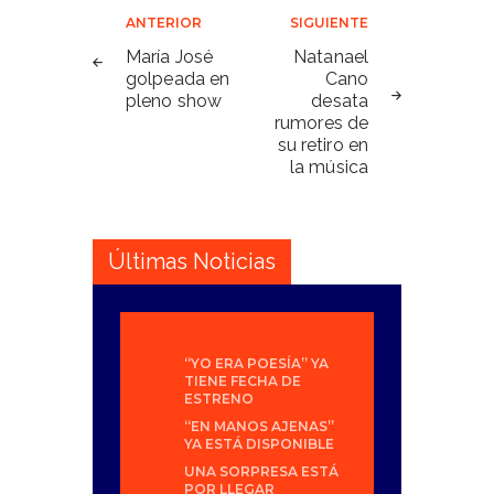
Navegación
ANTERIOR
SIGUIENTE
de
María José
Natanael
golpeada en
Cano
entradas
pleno show
desata
rumores de
su retiro en
la música
Últimas Noticias
“YO ERA POESÍA” YA
TIENE FECHA DE
ESTRENO
“EN MANOS AJENAS”
YA ESTÁ DISPONIBLE
UNA SORPRESA ESTÁ
POR LLEGAR