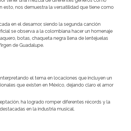
a por tener una mezcla de diferentes géneros como
n esto, nos demuestra la versatilidad que tiene como
ocada en el desamor, siendo la segunda canción
 oficial se observa a la colombiana hacer un homenaje
aquero, botas, chaqueta negra llena de lentejuelas
 Virgen de Guadalupe.
 interpretando
el tema en locaciones que incluyen un
cionales que existen en México, dejando claro el amor
eptación, ha logrado romper diferentes récords y la
estacadas en la industria musical.