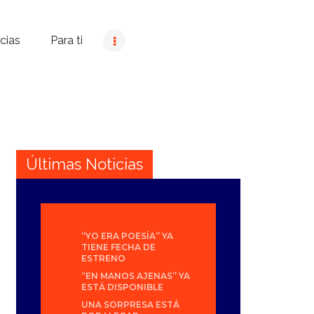
cias
Para ti
Últimas Noticias
“YO ERA POESÍA” YA
TIENE FECHA DE
ESTRENO
“EN MANOS AJENAS” YA
ESTÁ DISPONIBLE
UNA SORPRESA ESTÁ