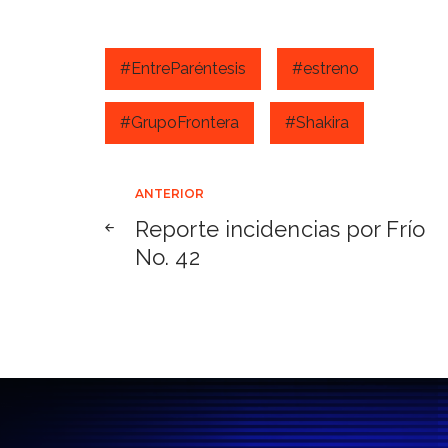
#EntreParéntesis
#estreno
#GrupoFrontera
#Shakira
Navegación
ANTERIOR
Reporte incidencias por Frío
de
No. 42
entradas