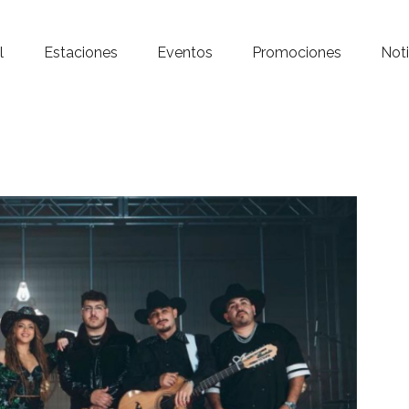
Inicio – Radio Crystal
l
Estaciones
Eventos
Promociones
Noti
Estaciones
Eventos
Promociones
Noticias
Para ti
Contacto