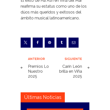
El éxito de Ha*Ash en Viña del Mar
reafirma su estatus como uno de los
dúos más queridos y exitosos del
ámbito musical latinoamericano.
Navegación
ANTERIOR
SIGUIENTE
de
Premios Lo
Carín León
Nuestro
brilla en Viña
entradas
2025
2025
Últimas Noticias