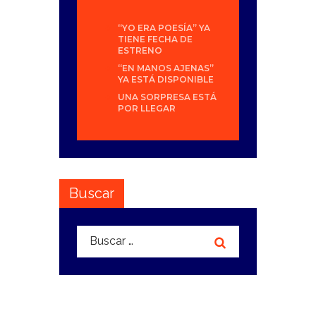
“YO ERA POESÍA” YA
TIENE FECHA DE
ESTRENO
“EN MANOS AJENAS”
YA ESTÁ DISPONIBLE
UNA SORPRESA ESTÁ
POR LLEGAR
Buscar
Buscar: