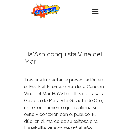
25
FEBRERO,
Inicio – Radio Crystal
2025
Estaciones
Ha*Ash conquista Viña del
Eventos
Mar
Promociones
Noticias
Tras una impactante presentación en
Para ti
el Festival Internacional de la Canción
Viña del Mar, Ha*Ash se llevó a casa la
Contacto
Gaviota de Plata y la Gaviota de Oro,
un reconocimiento que reafirma su
éxito y conexión con el público. El
dúo, en el marco de su exitosa gira
Haashville, que comenzó el año