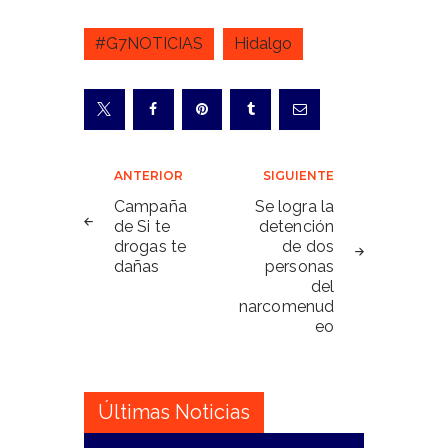
#G7NOTICIAS
Hidalgo
Navegación
ANTERIOR
SIGUIENTE
de
Campaña
Se logra la
de Si te
detención
entradas
drogas te
de dos
dañas
personas
del
narcomenud
eo
Últimas Noticias