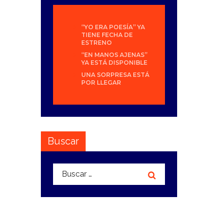
“YO ERA POESÍA” YA
TIENE FECHA DE
ESTRENO
“EN MANOS AJENAS”
YA ESTÁ DISPONIBLE
UNA SORPRESA ESTÁ
POR LLEGAR
Buscar
Buscar: