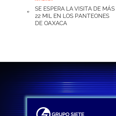
Navegación
SE ESPERA LA VISITA DE MÁS
de
22 MIL EN LOS PANTEONES
DE OAXACA
entradas