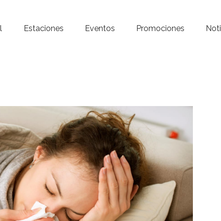
Inicio – Radio Crystal
l
Estaciones
Eventos
Promociones
Noti
Estaciones
Eventos
Promociones
Noticias
Para ti
Contacto