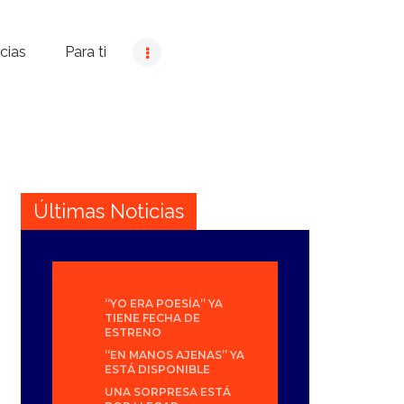
cias
Para ti
Últimas Noticias
“YO ERA POESÍA” YA
TIENE FECHA DE
ESTRENO
“EN MANOS AJENAS” YA
ESTÁ DISPONIBLE
UNA SORPRESA ESTÁ