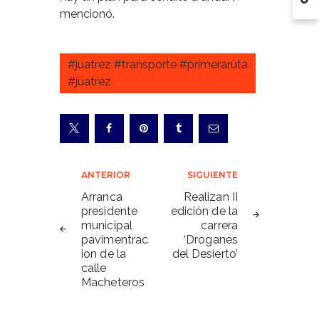
mencionó.
#juatrez #transporte #primeraruta
#juatrez
Navegación
ANTERIOR
SIGUIENTE
de
Arranca
Realizan II
presidente
edición de la
entradas
municipal
carrera
pavimentrac
‘Droganes
ion de la
del Desierto’
calle
Macheteros