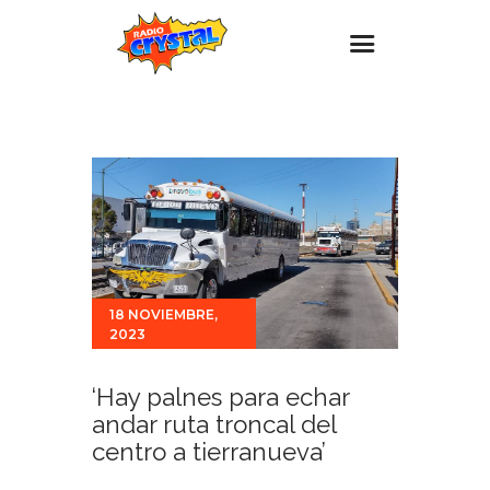
Inicio – Radio Crystal
Estaciones
Eventos
Promociones
Noticias
18 NOVIEMBRE,
Para ti
2023
Contacto
‘Hay palnes para echar
andar ruta troncal del
centro a tierranueva’