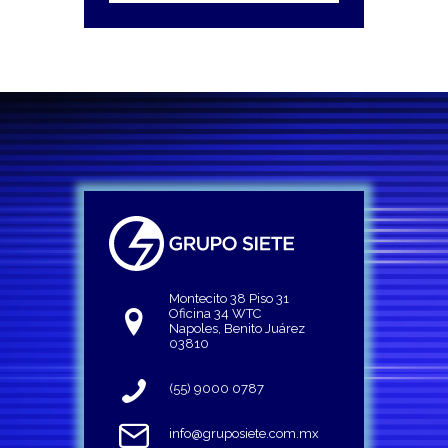
Montecito 38 Piso 31
Oficina 34 WTC
Napoles, Benito Juárez
03810
(55) 9000 0787
info@gruposiete.com.mx