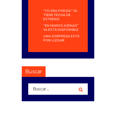
“YO ERA POESÍA” YA
TIENE FECHA DE
ESTRENO
“EN MANOS AJENAS”
YA ESTÁ DISPONIBLE
UNA SORPRESA ESTÁ
POR LLEGAR
Buscar
Buscar: