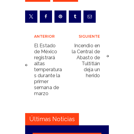
Navegación
ANTERIOR
SIGUIENTE
de
El Estado
Incendio en
de México
la Central de
entradas
registrará
Abasto de
altas
Tultitlán
temperatura
deja un
s durante la
herido
primer
semana de
marzo
Últimas Noticias