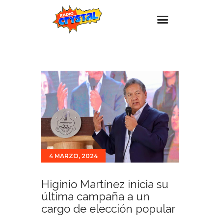
Inicio – Radio Crystal
Estaciones
Eventos
Promociones
Noticias
Para ti
4 MARZO, 2024
Contacto
Higinio Martínez inicia su
última campaña a un
cargo de elección popular