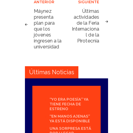
Navegación
ANTERIOR
SIGUIENTE
de
Máynez
Últimas
presenta
actividades
entradas
plan para
de la Feria
que los
Internaciona
jóvenes
l de la
ingresen a la
Pirotecnia
universidad
Últimas Noticias
“YO ERA POESÍA” YA
TIENE FECHA DE
ESTRENO
“EN MANOS AJENAS”
YA ESTÁ DISPONIBLE
UNA SORPRESA ESTÁ