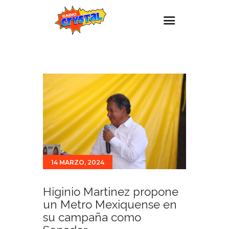
Inicio – Radio Crystal
Estaciones
Eventos
Promociones
Noticias
Para ti
14 MARZO, 2024
Contacto
Higinio Martinez propone
un Metro Mexiquense en
su campaña como