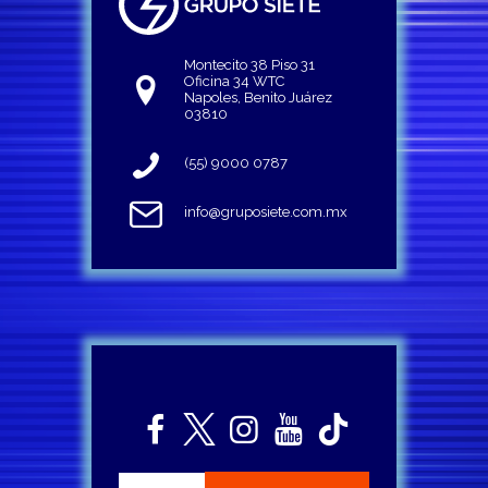
Montecito 38 Piso 31
Oficina 34 WTC
Napoles, Benito Juárez
03810
(55) 9000 0787
info@gruposiete.com.mx