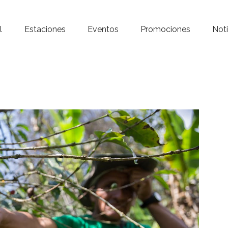
Inicio – Radio Crystal
l
Estaciones
Eventos
Promociones
Noti
Estaciones
Eventos
Promociones
Noticias
Para ti
Contacto