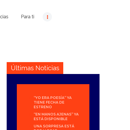
cias
Para ti
Últimas Noticias
“YO ERA POESÍA” YA
TIENE FECHA DE
ESTRENO
“EN MANOS AJENAS” YA
ESTÁ DISPONIBLE
UNA SORPRESA ESTÁ