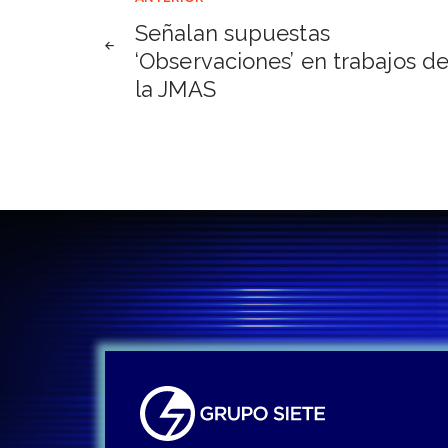
Navegación
Señalan supuestas
de
‘Observaciones’ en trabajos d
la JMAS
entradas