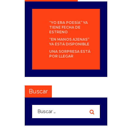
“YO ERA POESÍA” YA
TIENE FECHA DE
ESTRENO
“EN MANOS AJENAS”
YA ESTÁ DISPONIBLE
UNA SORPRESA ESTÁ
POR LLEGAR
Buscar
Buscar: