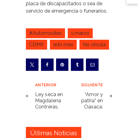
placa de discapacitados o sea de
servicio de emergencia o funerarios.
#Automoviles
1 marzo
CDMX
edo mex
No circula
Navegación
ANTERIOR
SIGUIENTE
de
Ley seca en
“Amor y
Magdalena
patria” en
entradas
Contreras.
Oaxaca.
Últimas Noticias