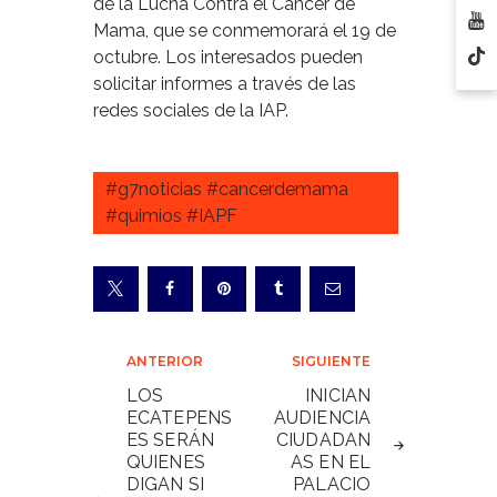
de la Lucha Contra el Cáncer de
Mama, que se conmemorará el 19 de
octubre. Los interesados pueden
solicitar informes a través de las
redes sociales de la IAP.
#g7noticias #cancerdemama
#quimios #IAPF
Navegación
ANTERIOR
SIGUIENTE
de
LOS
INICIAN
ECATEPENS
AUDIENCIA
entradas
ES SERÁN
CIUDADAN
QUIENES
AS EN EL
DIGAN SI
PALACIO