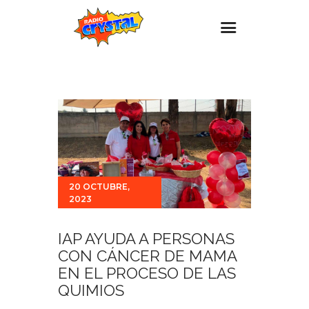
Inicio – Radio Crystal
Estaciones
Eventos
Promociones
Noticias
20 OCTUBRE,
2023
Para ti
Contacto
IAP AYUDA A PERSONAS
CON CÁNCER DE MAMA
EN EL PROCESO DE LAS
QUIMIOS