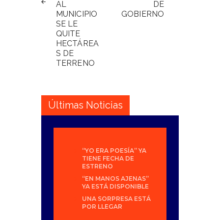
AL
DE
MUNICIPIO
GOBIERNO
SE LE
QUITE
HECTÁREA
S DE
TERRENO
Últimas Noticias
“YO ERA POESÍA” YA
TIENE FECHA DE
ESTRENO
“EN MANOS AJENAS”
YA ESTÁ DISPONIBLE
UNA SORPRESA ESTÁ
POR LLEGAR