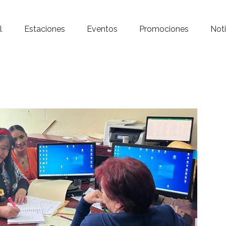
Inicio – Radio Crystal
l
Estaciones
Eventos
Promociones
Noti
Estaciones
Eventos
Promociones
Noticias
Para ti
Contacto