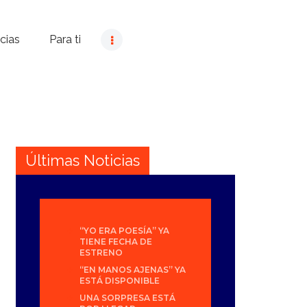
cias
Para ti
Últimas Noticias
“YO ERA POESÍA” YA
TIENE FECHA DE
ESTRENO
“EN MANOS AJENAS” YA
ESTÁ DISPONIBLE
UNA SORPRESA ESTÁ