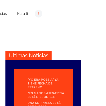
cias
Para ti
Últimas Noticias
“YO ERA POESÍA” YA
TIENE FECHA DE
ESTRENO
“EN MANOS AJENAS” YA
ESTÁ DISPONIBLE
UNA SORPRESA ESTÁ