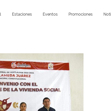
Inicio – Radio Crystal
l
Estaciones
Eventos
Promociones
Noti
Estaciones
Eventos
Promociones
Noticias
Para ti
Contacto