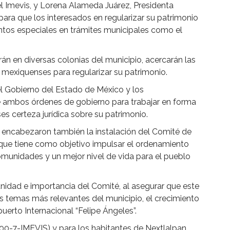
el Imevis, y Lorena Alameda Juárez, Presidenta
para que los interesados en regularizar su patrimonio
entos especiales en trámites municipales como el
rán en diversas colonias del municipio, acercarán las
s mexiquenses para regularizar su patrimonio.
el Gobierno del Estado de México y los
ambos órdenes de gobierno para trabajar en forma
es certeza jurídica sobre su patrimonio.
al encabezaron también la instalación del Comité de
 que tiene como objetivo impulsar el ordenamiento
comunidades y un mejor nivel de vida para el pueblo
nidad e importancia del Comité, al asegurar que este
 temas más relevantes del municipio, el crecimiento
puerto Internacional “Felipe Ángeles”.
00-7-IMEVIS) y para los habitantes de Nextlalpan,