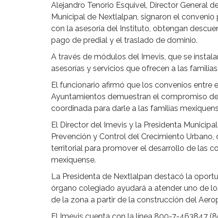
Alejandro Tenorio Esquivel, Director General d
Municipal de Nextlalpan, signaron el convenio 
con la asesoría del Instituto, obtengan descu
pago de predial y el traslado de dominio.
A través de módulos del Imevis, que se instala
asesorías y servicios que ofrecen a las familia
El funcionario afirmó que los convenios entre 
Ayuntamientos demuestran el compromiso de 
coordinada para darle a las familias mexiquens
El Director del Imevis y la Presidenta Municip
Prevención y Control del Crecimiento Urbano,
territorial para promover el desarrollo de las 
mexiquense.
La Presidenta de Nextlalpan destacó la oportu
órgano colegiado ayudará a atender uno de los
de la zona a partir de la construcción del Aero
El Imevis cuenta con la línea 800-7-463847 (8