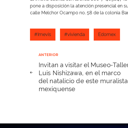
pone a disposición la atención presencial en 
calle Melchor Ocampo no. 58 de la colonia Bar
#Imevis
#vivienda
Edomex
Navegación
ANTERIOR
Invitan a visitar el Museo-Talle
de
Luis Nishizawa, en el marco
del natalicio de este muralista
entradas
mexiquense