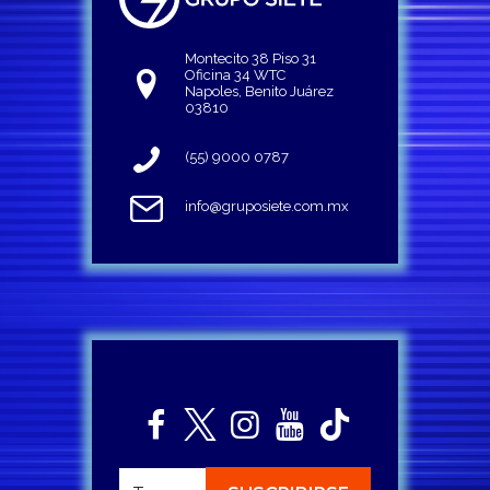
Montecito 38 Piso 31
Oficina 34 WTC
Napoles, Benito Juárez
03810
(55) 9000 0787
info@gruposiete.com.mx