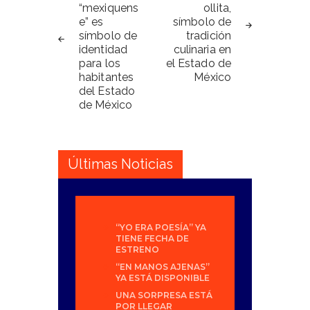
“mexiquens
ollita,
entradas
e” es
símbolo de
símbolo de
tradición
identidad
culinaria en
para los
el Estado de
habitantes
México
del Estado
de México
Últimas Noticias
“YO ERA POESÍA” YA
TIENE FECHA DE
ESTRENO
“EN MANOS AJENAS”
YA ESTÁ DISPONIBLE
UNA SORPRESA ESTÁ
POR LLEGAR