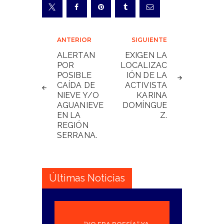
Navegación
ANTERIOR
SIGUIENTE
de
ALERTAN
EXIGEN LA
POR
LOCALIZAC
entradas
POSIBLE
IÓN DE LA
CAÍDA DE
ACTIVISTA
NIEVE Y/O
KARINA
AGUANIEVE
DOMÍNGUE
EN LA
Z.
REGIÓN
SERRANA.
Últimas Noticias