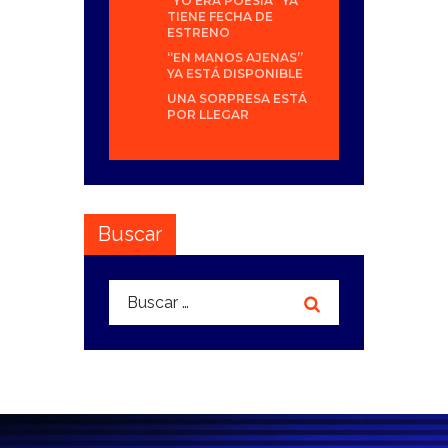
“YO ERA POESÍA” YA
TIENE FECHA DE
ESTRENO
“EN MANOS AJENAS”
YA ESTÁ DISPONIBLE
UNA SORPRESA ESTÁ
POR LLEGAR
Buscar
Buscar: