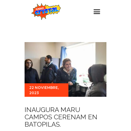
Inicio – Radio Crystal
Estaciones
Eventos
Promociones
Noticias
Para ti
22 NOVIEMBRE,
2023
Contacto
INAUGURA MARU
CAMPOS CERENAM EN
BATOPILAS.