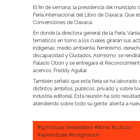
El fin de semana, la presidencia del municipio 
Feria Internacional del Libro de Oaxaca. Que es
Convenciones de Oaxaca.
En donde la directora general de la Feria, Van
temáticos en torno a los cuales girarán sus ac
indígenas, medio ambiente, feminismo, dere
discapacidad y Ciudados. Asimismo, se rendir
Palacio Obón y se entregará el Reconocimiento
acervos, Freddy Aguilar.
También señaló que esta feria se ha laborado
distintos ámbitos, públicos, privado y sobre t
industria editorial. Esta reunión ha sido result
atendiendo sobre todo su gente, atenta a nue
#g7noticias feriadellibro #libros #cultura
#aprendizaje #imaginacion