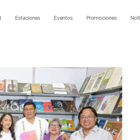
Inicio – Radio Crystal
l
Estaciones
Eventos
Promociones
Noti
Estaciones
Eventos
Promociones
Noticias
Para ti
Contacto