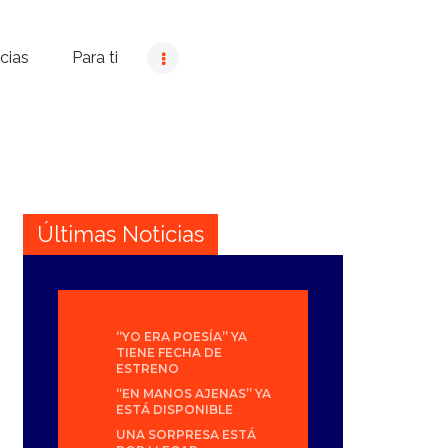
cias
Para ti
Últimas Noticias
“YO ERA POESÍA” YA
TIENE FECHA DE
ESTRENO
“EN MANOS AJENAS” YA
ESTÁ DISPONIBLE
UNA SORPRESA ESTÁ