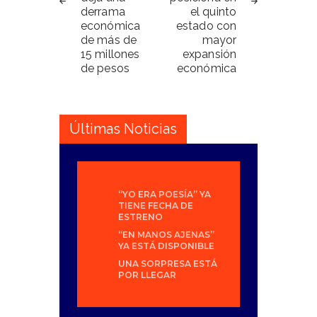
derrama
el quinto
económica
estado con
de más de
mayor
15 millones
expansión
de pesos
económica
Últimas Noticias
“YO ERA POESÍA” YA
TIENE FECHA DE
ESTRENO
“EN MANOS AJENAS”
YA ESTÁ DISPONIBLE
UNA SORPRESA ESTÁ
POR LLEGAR