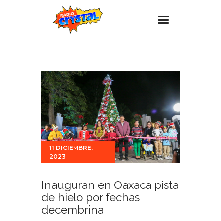
Inicio – Radio Crystal
Estaciones
Eventos
Promociones
Noticias
Para ti
11 DICIEMBRE,
2023
Contacto
Inauguran en Oaxaca pista
de hielo por fechas
decembrina