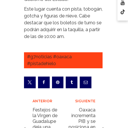
Este lugar cuenta con pista, tobogán,
gotcha y figuras de nieve. Cabe
destacar que los boletos de turno se
podrán adquirir en la taquilla, a partir
de las de 10:00 am.
#g7noticias #oaxaca
#pistadehielo
Navegación
ANTERIOR
SIGUIENTE
de
Festejos de
Oaxaca
la Virgen de
incrementa
entradas
Guadalupe
PIB y se
deja una
posiciona en