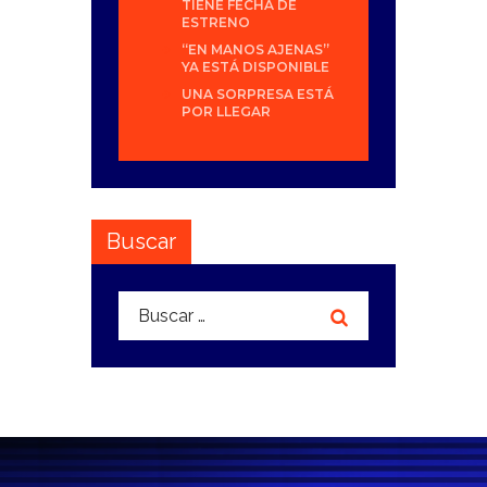
TIENE FECHA DE
ESTRENO
“EN MANOS AJENAS”
YA ESTÁ DISPONIBLE
UNA SORPRESA ESTÁ
POR LLEGAR
Buscar
Buscar: