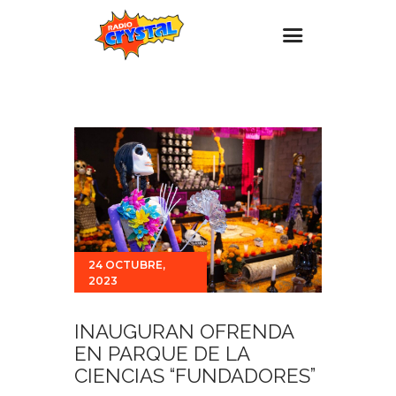
Inicio – Radio Crystal
Estaciones
Eventos
Promociones
Noticias
Para ti
24 OCTUBRE,
2023
Contacto
INAUGURAN OFRENDA
EN PARQUE DE LA
CIENCIAS “FUNDADORES”