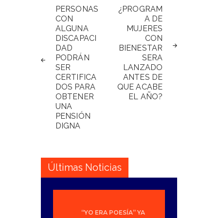
de
PERSONAS
¿PROGRAM
CON
A DE
entradas
ALGUNA
MUJERES
DISCAPACI
CON
DAD
BIENESTAR
PODRÁN
SERA
SER
LANZADO
CERTIFICA
ANTES DE
DOS PARA
QUE ACABE
OBTENER
EL AÑO?
UNA
PENSIÓN
DIGNA
Últimas Noticias
“YO ERA POESÍA” YA