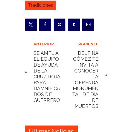
Tradiciones
Navegación
ANTERIOR
SIGUIENTE
de
SE AMPLIA
DELFINA
EL EQUIPO
GÓMEZ TE
entradas
DE AYUDA
INVITA A
DE LA
CONOCER
CRUZ ROJA
LA
PARA
OFRENDA
DAMNIFICA
MONUMEN
DOS DE
TAL DE DÍA
GUERRERO
DE
MUERTOS
Últimas Noticias