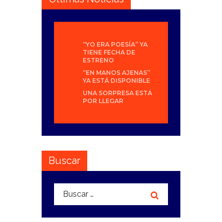
“YO ERA POESÍA” YA
TIENE FECHA DE
ESTRENO
“EN MANOS AJENAS”
YA ESTÁ DISPONIBLE
UNA SORPRESA ESTÁ
POR LLEGAR
Buscar
Buscar: