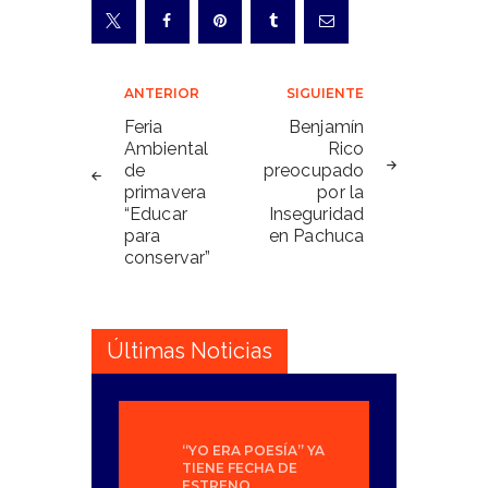
Navegación
ANTERIOR
SIGUIENTE
de
Feria
Benjamín
Ambiental
Rico
entradas
de
preocupado
primavera
por la
“Educar
Inseguridad
para
en Pachuca
conservar”
Últimas Noticias
“YO ERA POESÍA” YA
TIENE FECHA DE
ESTRENO