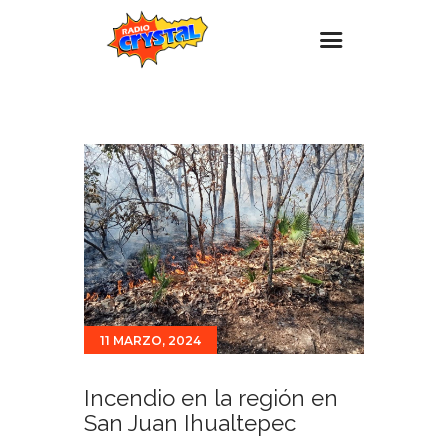
Inicio – Radio Crystal
Estaciones
Eventos
Promociones
Noticias
Para ti
Contacto
11 MARZO, 2024
Incendio en la región en
San Juan Ihualtepec