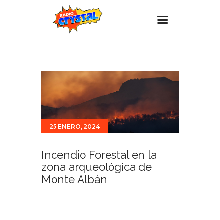
Inicio – Radio Crystal
Estaciones
Eventos
Promociones
25 ENERO, 2024
Noticias
Para ti
Incendio Forestal en la
Contacto
zona arqueológica de
Monte Albán