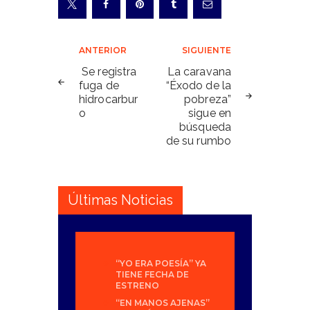
Navegación
ANTERIOR
SIGUIENTE
de
Se registra
La caravana
fuga de
“Éxodo de la
entradas
hidrocarbur
pobreza”
o
sigue en
búsqueda
de su rumbo
Últimas Noticias
“YO ERA POESÍA” YA
TIENE FECHA DE
ESTRENO
“EN MANOS AJENAS”