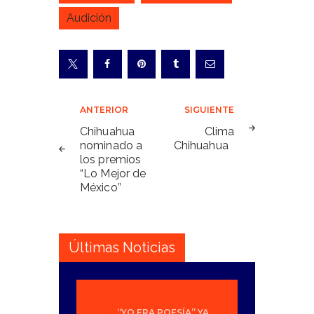
Audición
Navegación
ANTERIOR
SIGUIENTE
de
Chihuahua
Clima
nominado a
Chihuahua
entradas
los premios
“Lo Mejor de
México”
Últimas Noticias
“YO ERA POESÍA” YA