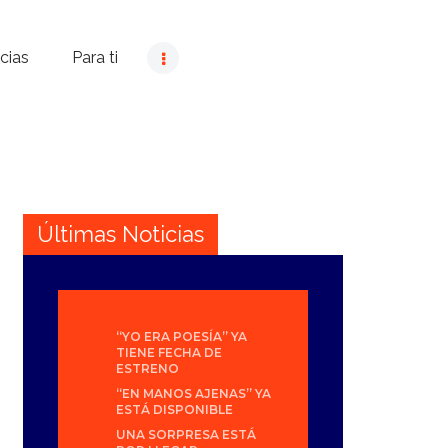
cias
Para ti
Últimas Noticias
“YO ERA POESÍA” YA
TIENE FECHA DE
ESTRENO
“EN MANOS AJENAS” YA
ESTÁ DISPONIBLE
UNA SORPRESA ESTÁ