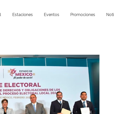
Inicio – Radio Crystal
l
Estaciones
Eventos
Promociones
Noti
Estaciones
Eventos
Promociones
Noticias
Para ti
Contacto