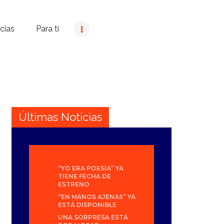
cias
Para ti
Últimas Noticias
“YO ERA POESÍA” YA
TIENE FECHA DE
ESTRENO
“EN MANOS AJENAS” YA
ESTÁ DISPONIBLE
UNA SORPRESA ESTÁ