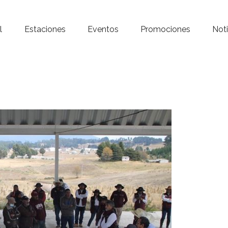
Inicio – Radio Crystal
l
Estaciones
Eventos
Promociones
Noti
Estaciones
Eventos
Promociones
Noticias
Para ti
Contacto