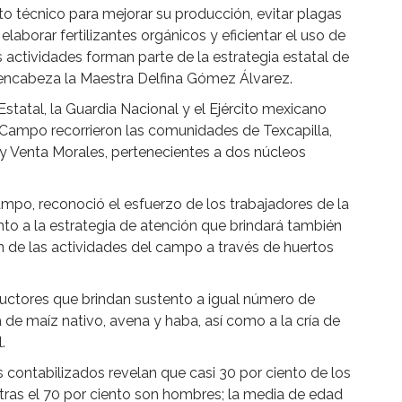
o técnico para mejorar su producción, evitar plagas
aborar fertilizantes orgánicos y eficientar el uso de
actividades forman parte de la estrategia estatal de
encabeza la Maestra Delfina Gómez Álvarez.
tatal, la Guardia Nacional y el Ejército mexicano
l Campo recorrieron las comunidades de Texcapilla,
 y Venta Morales, pertenecientes a dos núcleos
ampo, reconoció el esfuerzo de los trabajadores de la
to a la estrategia de atención que brindará también
n de las actividades del campo a través de huertos
ductores que brindan sustento a igual número de
 de maíz nativo, avena y haba, así como a la cría de
.
s contabilizados revelan que casi 30 por ciento de los
ntras el 70 por ciento son hombres; la media de edad