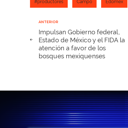
#productores
Campo
Edomex
Navegación
ANTERIOR
Impulsan Gobierno federal,
de
Estado de México y el FIDA la
atención a favor de los
entradas
bosques mexiquenses