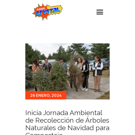
Inicio – Radio Crystal
Estaciones
Eventos
Promociones
Noticias
Para ti
26 ENERO, 2024
Contacto
Inicia Jornada Ambiental
de Recolección de Árboles
Naturales de Navidad para