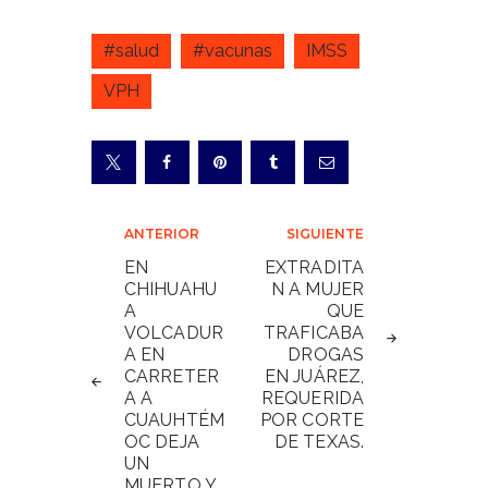
#salud
#vacunas
IMSS
VPH
Navegación
ANTERIOR
SIGUIENTE
de
EN
EXTRADITA
CHIHUAHU
N A MUJER
entradas
A
QUE
VOLCADUR
TRAFICABA
A EN
DROGAS
CARRETER
EN JUÁREZ,
A A
REQUERIDA
CUAUHTÉM
POR CORTE
OC DEJA
DE TEXAS.
UN
MUERTO Y