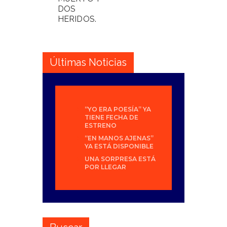
DOS
HERIDOS.
Últimas Noticias
“YO ERA POESÍA” YA
TIENE FECHA DE
ESTRENO
“EN MANOS AJENAS”
YA ESTÁ DISPONIBLE
UNA SORPRESA ESTÁ
POR LLEGAR