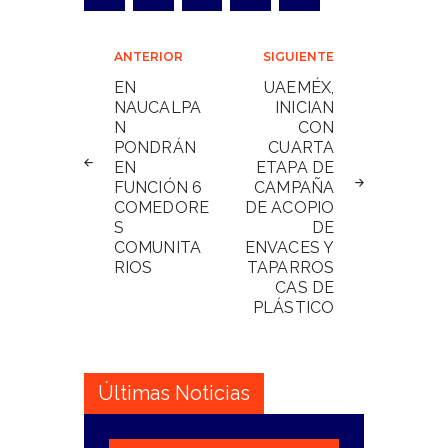
Navegación
ANTERIOR
SIGUIENTE
de
EN
UAEMÉX,
NAUCALPA
INICIAN
entradas
N
CON
PONDRÁN
CUARTA
EN
ETAPA DE
FUNCIÓN 6
CAMPAÑA
COMEDORE
DE ACOPIO
S
DE
COMUNITA
ENVACES Y
RIOS
TAPARROS
CAS DE
PLÁSTICO
Últimas Noticias