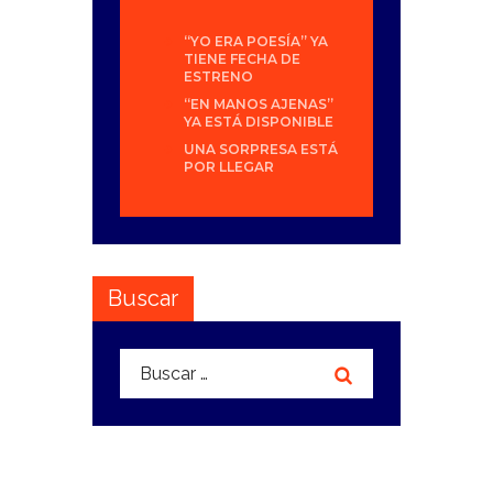
“YO ERA POESÍA” YA
TIENE FECHA DE
ESTRENO
“EN MANOS AJENAS”
YA ESTÁ DISPONIBLE
UNA SORPRESA ESTÁ
POR LLEGAR
Buscar
Buscar: