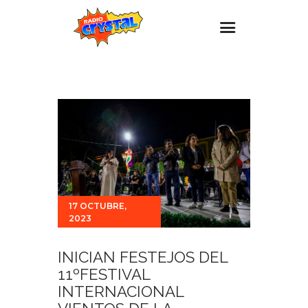
Inicio – Radio Crystal
Estaciones
Eventos
Promociones
Noticias
Para ti
17 OCTUBRE,
2023
Contacto
INICIAN FESTEJOS DEL
11ºFESTIVAL
INTERNACIONAL