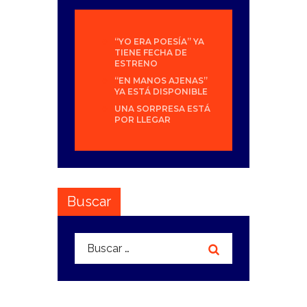
“YO ERA POESÍA” YA
TIENE FECHA DE
ESTRENO
“EN MANOS AJENAS”
YA ESTÁ DISPONIBLE
UNA SORPRESA ESTÁ
POR LLEGAR
Buscar
Buscar: