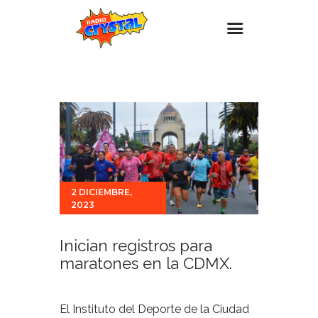
Inicio – Radio Crystal
Estaciones
Eventos
Promociones
Noticias
2 DICIEMBRE,
2023
Para ti
Contacto
Inician registros para
maratones en la CDMX.
El Instituto del Deporte de la Ciudad