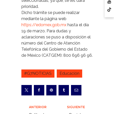
seleccionadas, ya que, se les dará
prioridad.
Dicho trámite se puede realizar
mediante la página web
https://edomex.gob.mx
hasta el día
19 de marzo. Para dudas y
aclaraciones se puso a disposición el
número del Centro de Atención
Telefónica del Gobierno del Estado
de México (CATGEM): 800 696 96 96.
#G7NOTICIAS
Educación
Navegación
ANTERIOR
SIGUIENTE