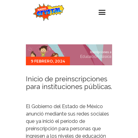
Inicio – Radio Crystal
Estaciones
Eventos
9 FEBRERO, 2024
Promociones
Inicio de preinscripciones
Noticias
para instituciones públicas.
Para ti
Contacto
El Gobierno del Estado de México
anunció mediante sus redes sociales
que ya inició el período de
preinscripción para personas que
ingresen a los niveles de educación