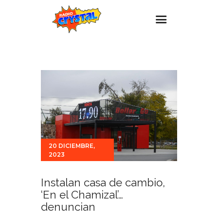
Inicio – Radio Crystal
Estaciones
Eventos
Promociones
Noticias
Para ti
20 DICIEMBRE,
2023
Contacto
Instalan casa de cambio,
‘En el Chamizal’…
denuncian