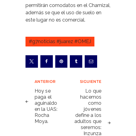
permitirán comodatos en el Chamizal,
además se que el uso de suelo en
este lugar no es comercial.
#g7noticias #juarez #OMEJ
Navegación
ANTERIOR
SIGUIENTE
de
Hoy se
Lo que
paga el
hacemos
entradas
aguinaldo
como
en la UAS:
jóvenes
Rocha
define a los
Moya.
adultos que
seremos:
Inzunza