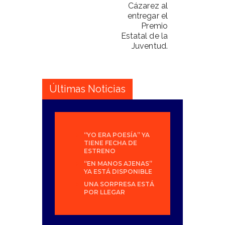
Cázarez al
entregar el
Premio
Estatal de la
Juventud.
Últimas Noticias
“YO ERA POESÍA” YA
TIENE FECHA DE
ESTRENO
“EN MANOS AJENAS”
YA ESTÁ DISPONIBLE
UNA SORPRESA ESTÁ
POR LLEGAR