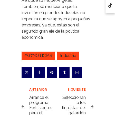
Aeropuerto Felipe Ángeles.
También, se mencionó que la
inversión en grandes industrias no
impedirá que se apoyen a pequeñas
empresas, ya que, estas son el
segundo gran eje de la política
económica.
#G7NOTICIAS
Industria
Navegación
ANTERIOR
SIGUIENTE
de
Arranca el
Seleccionan
programa
a los
entradas
Fertilizantes
finalistas del
para el
galardón