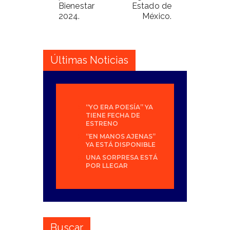
Bienestar
Estado de
2024.
México.
Últimas Noticias
“YO ERA POESÍA” YA
TIENE FECHA DE
ESTRENO
“EN MANOS AJENAS”
YA ESTÁ DISPONIBLE
UNA SORPRESA ESTÁ
POR LLEGAR
Buscar